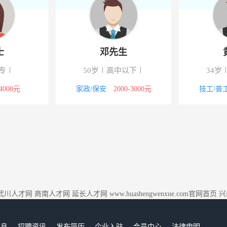
士
邓先生
专
50岁
高中以下
34岁
-4000元
家政/保安
2000-3000元
技工/普
武川人才网
商南人才网
延长人才网
www.huashengwenxue.com官网首页
兴
信息
招聘资讯
发布简历
企业入驻
会员中心
法律申明