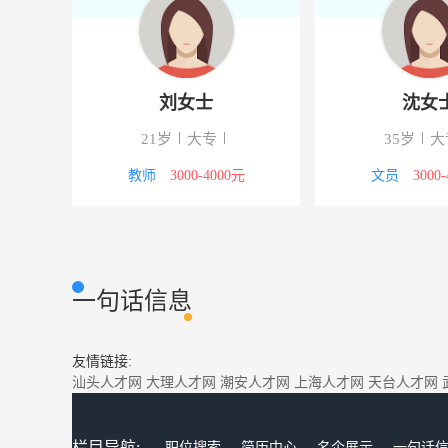
刘女士
沈女
21岁
大专
35岁
大
00元
教师
3000-4000元
文员
3000
一句话信息
友情链接:
汕头人才网
大理人才网
潮安人才网
上海人才网
天台人才网
栏目导航:
职位搜索
简历中心
名企展示
一句话